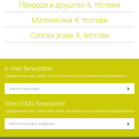
Природа и друштво 4, тестови
Математика 4, тестови
Српски језик 4, тестови
е-mail Newsletter
Пријавом на нашу имејл листу сагласни сте са
политиком приватности
Viber/SMS Newsletter
Пријавом на нашу Viber/SMS листу сагласни сте са
политиком приватности