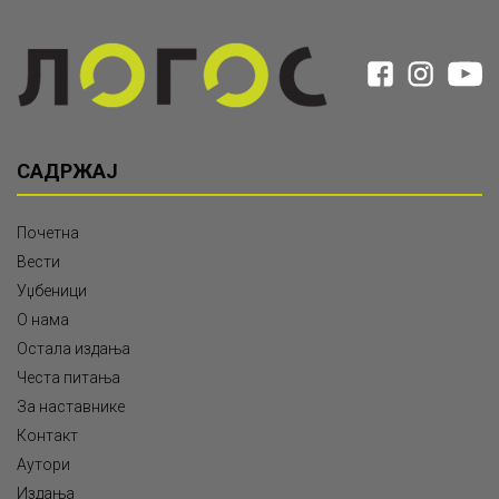
САДРЖАЈ
Почетна
Вести
Уџбеници
О нама
Остала издања
Честа питања
За наставнике
Контакт
Аутори
Издања