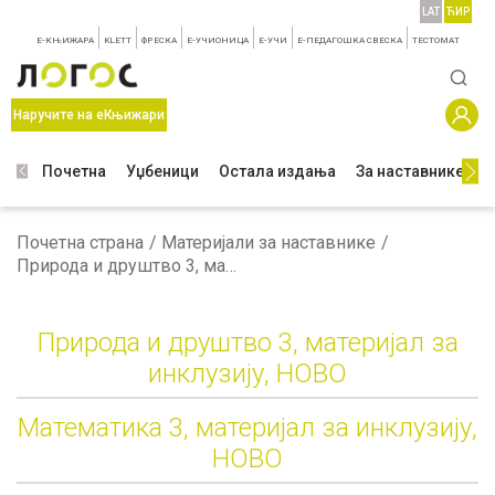
LAT
ЋИР
E-КЊИЖАРА
KLETT
ФРЕСКА
E-УЧИОНИЦА
E-УЧИ
Е-ПЕДАГОШКА СВЕСКА
TЕСТОМАТ
Наручите на еКњижари
Почетна
Уџбеници
Остала издања
За наставнике
З
Почетна страна
Материјали за наставнике
Природа и друштво 3, материјал за инклузију, НОВО
Природа и друштво 3, материјал за
инклузију, НОВО
Mатематика 3, материјал за инклузију,
НОВО