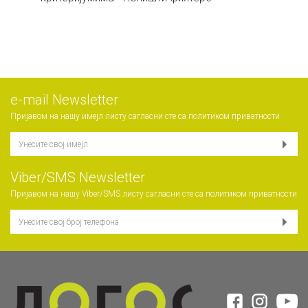
е-mail Newsletter
Пријавом на нашу имејл листу сагласни сте са
политиком приватности
Viber/SMS Newsletter
Пријавом на нашу Viber/SMS листу сагласни сте са
политиком приватности