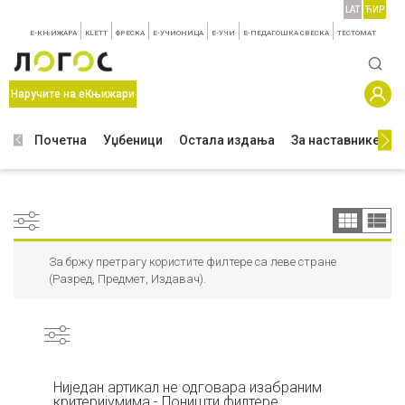
LAT
ЋИР
E-КЊИЖАРА
KLETT
ФРЕСКА
E-УЧИОНИЦА
E-УЧИ
Е-ПЕДАГОШКА СВЕСКА
TЕСТОМАТ
Наручите на еКњижари
Почетна
Уџбеници
Остала издања
За наставнике
З
За бржу претрагу користите филтере са леве стране
(Разред, Предмет, Издавач).
Ниједан артикал не одговара изабраним
критеријумима - Поништи филтере