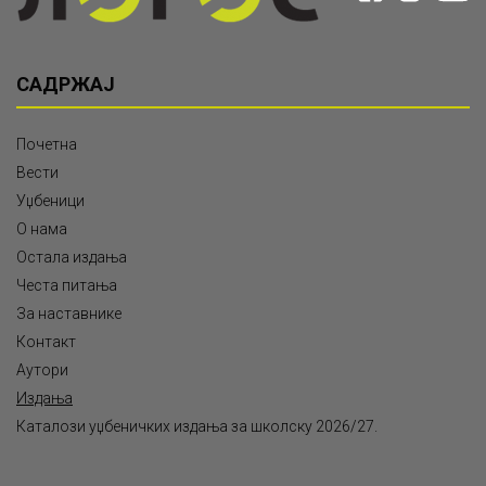
САДРЖАЈ
Почетна
Вести
Уџбеници
О нама
Остала издања
Честа питања
За наставнике
Контакт
Аутори
Издања
Каталози уџбеничких издања за школску 2026/27.