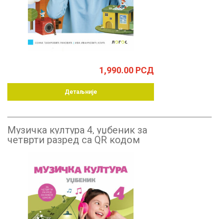
1,990.00
РСД
Детаљније
Музичка култура 4, уџбеник за
четврти разред са QR кодом