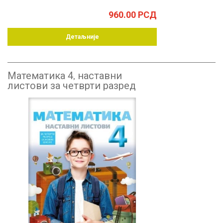
960.00
РСД
Детаљније
Математика 4, наставни
листови за четврти разред