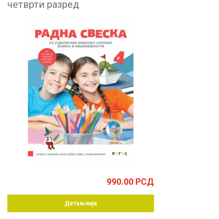
четврти разред
990.00
РСД
Детаљније