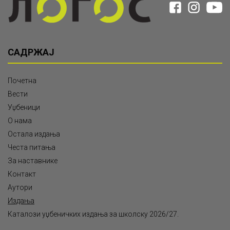
САДРЖАЈ
Почетна
Вести
Уџбеници
О нама
Остала издања
Честа питања
За наставнике
Контакт
Аутори
Издања
Каталози уџбеничких издања за школску 2026/27.