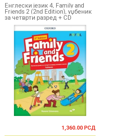
Енглески језик 4, Family and
Friends 2 (2nd Edition), уџбеник
за четврти разред + CD
1,360.00
РСД