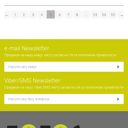
←
1
2
3
4
5
6
7
8
…
53
54
55
→
е-mail Newsletter
Пријавом на нашу имејл листу сагласни сте са
политиком приватности
Viber/SMS Newsletter
Пријавом на нашу Viber/SMS листу сагласни сте са
политиком приватности