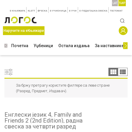
LAT
ЋИР
E-КЊИЖАРА
KLETT
ФРЕСКА
E-УЧИОНИЦА
E-УЧИ
Е-ПЕДАГОШКА СВЕСКА
TЕСТОМАТ
Наручите на еКњижари
Почетна
Уџбеници
Остала издања
За наставнике
З
За бржу претрагу користите филтере са леве стране
(Разред, Предмет, Издавач).
Енглески језик 4, Family and
Friends 2 (2nd Edition), радна
свеска за четврти разред