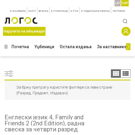
LAT
ЋИР
E-КЊИЖАРА
KLETT
ФРЕСКА
E-УЧИОНИЦА
E-УЧИ
Е-ПЕДАГОШКА СВЕСКА
TЕСТОМАТ
Наручите на еКњижари
Почетна
Уџбеници
Остала издања
За наставнике
З
За бржу претрагу користите филтере са леве стране
(Разред, Предмет, Издавач).
Енглески језик 4, Family and
Friends 2 (2nd Edition), радна
свеска за четврти разред