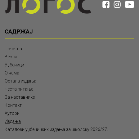
САДРЖАЈ
Почетна
Вести
Уџбеници
О нама
Остала издања
Честа питања
За наставнике
Контакт
Аутори
Издања
Каталози уџбеничких издања за школску 2026/27.