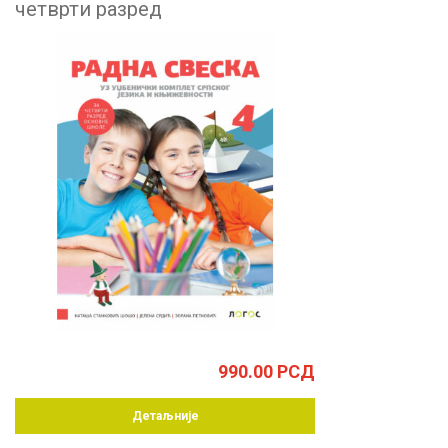
четврти разред
990.00
РСД
Детаљније