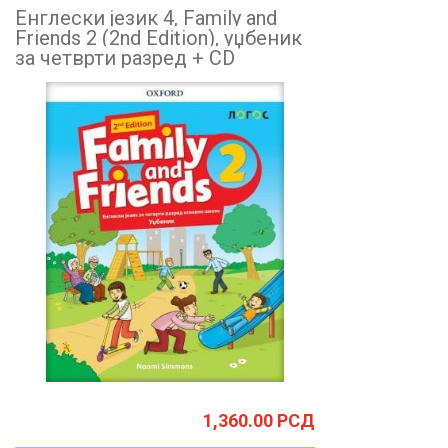
Енглески језик 4, Family and
Friends 2 (2nd Edition), уџбеник
за четврти разред + CD
1,360.00
РСД