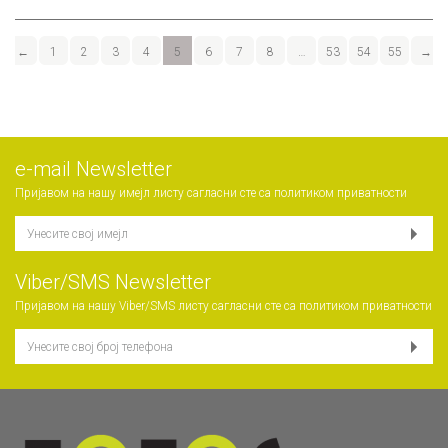
←
1
2
3
4
5
6
7
8
…
53
54
55
→
е-mail Newsletter
Пријавом на нашу имејл листу сагласни сте са
политиком приватности
Viber/SMS Newsletter
Пријавом на нашу Viber/SMS листу сагласни сте са
политиком приватности