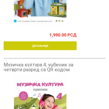
1,990.00
РСД
Детаљније
Музичка култура 4, уџбеник за
четврти разред са QR кодом