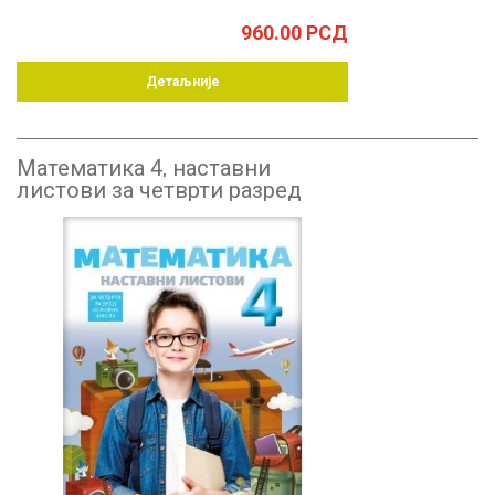
960.00
РСД
Детаљније
Математика 4, наставни
листови за четврти разред