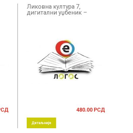
Ликовна култура 7,
дигитални уџбеник –
годишња претплата
РСД
480.00
РСД
Детаљније