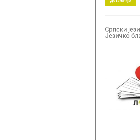
Детаљније
Српски јези
Језичко бл
уџбеник –
претплата