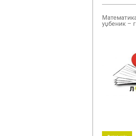
Математика
уџбеник –
претплата