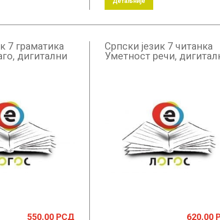
Детаљније
к 7 граматика
Српски језик 7 читанка
аго, дигитални
Уметност речи, дигитал
 годишња
уџбеник – годишња
претплата
550.00
РСД
620.00