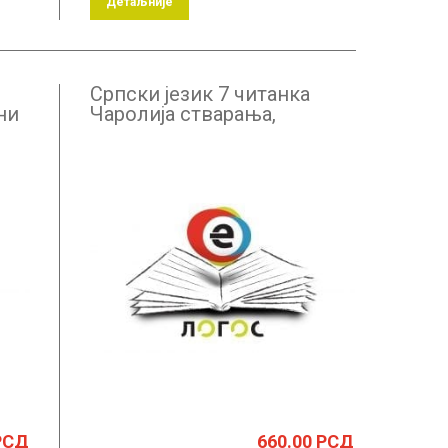
Детаљније
Српски језик 7 читанка
ни
Чаролија стварања,
дигитални уџбеник –
годишња претплата
РСД
660.00
РСД