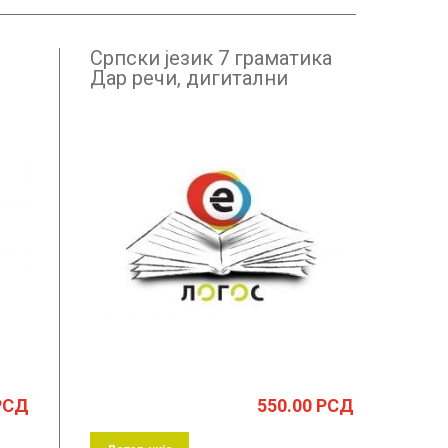
Српски језик 7 граматика
Дар речи, дигитални
уџбеник – годишња
претплата
РСД
550.00
РСД