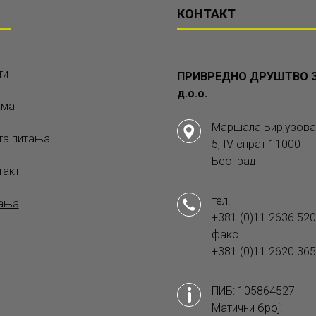
КОНТАКТ
ти
ПРИВРЕДНО ДРУШТВО З
д.о.о.
ама
Маршала Бирјузова
та питања
5, IV спрат 11000
Београд
такт
тел.
ања
+381 (0)11 2636 520
факс
+381 (0)11 2620 365
ПИБ: 105864527
Матични број: