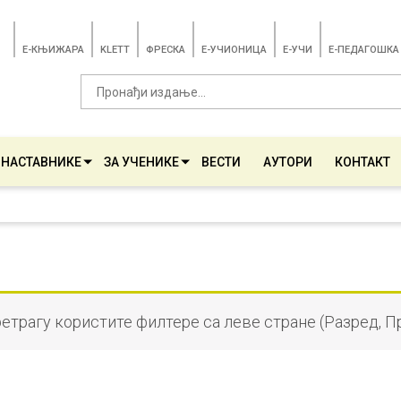
E-КЊИЖАРА
KLETT
ФРЕСКА
E-УЧИОНИЦА
E-УЧИ
Е-ПЕДАГОШКА
 НАСТАВНИКЕ
ЗА УЧЕНИКЕ
ВЕСТИ
АУТОРИ
КОНТАКТ
ретрагу користите филтере са леве стране (Разред, П