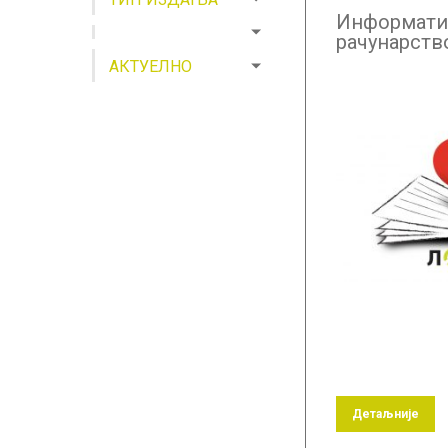
Информати
рачунарств
уџбеник –
АКТУЕЛНО
претплата
Детаљније