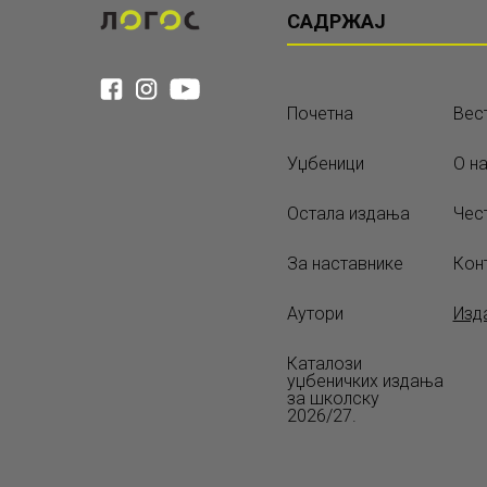
САДРЖАЈ
Почетна
Вес
Уџбеници
О н
Остала издања
Чес
За наставнике
Кон
Аутори
Изд
Каталози
уџбеничких издања
за школску
2026/27.