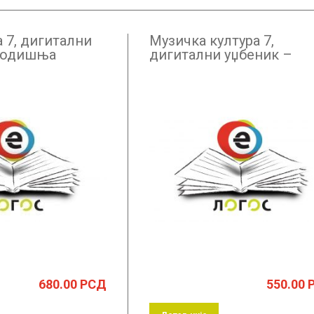
 7, дигитални
Музичка култура 7,
 годишња
дигитални уџбеник –
годишња претплата
680.00
РСД
550.00