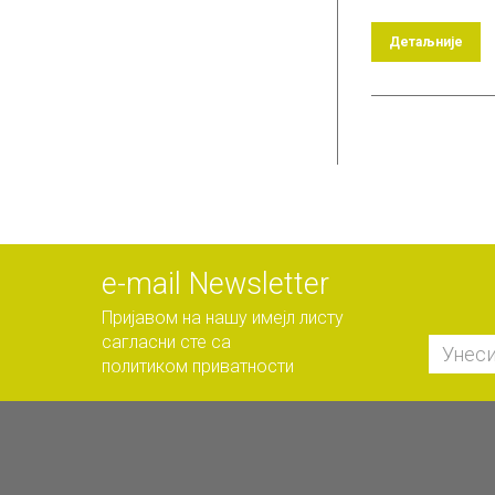
Детаљније
е-mail Newsletter
Пријавом на нашу имејл листу
сагласни сте са
политиком приватности