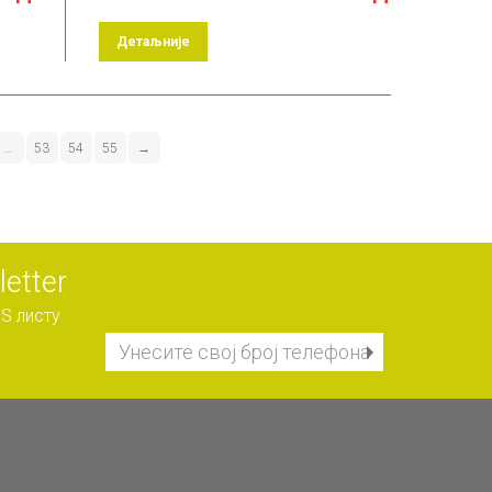
Детаљније
…
53
54
55
→
etter
S листу