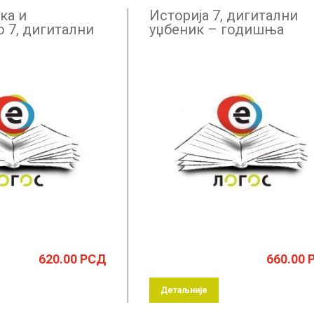
ка и
Историја 7, дигитални
о 7, дигитални
уџбеник – годишња
 годишња
претплата
620.00
РСД
660.00
Детаљније