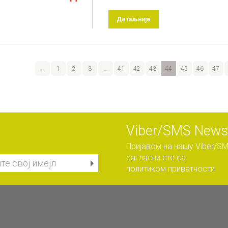
Детаљније
←
1
2
3
…
41
42
43
44
45
46
47
Viber/SMS Newsl
Пријавом на нашу Viber/SM
сагласни сте са
политиком приватности