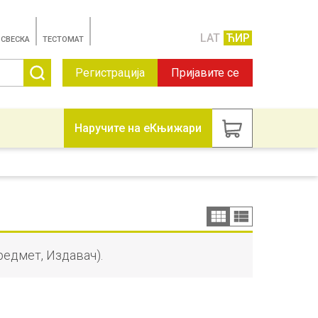
LAT
ЋИР
 СВЕСКА
TЕСТОМАТ
Регистрација
Пријавите се
Наручите на еКњижари
редмет, Издавач).