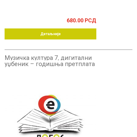
680.00
РСД
Детаљније
Музичка култура 7, дигитални
уџбеник – годишња претплата