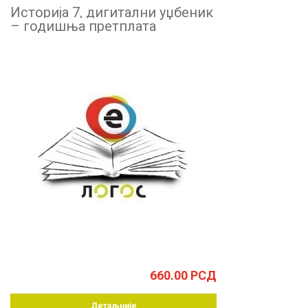
Историја 7, дигитални уџбеник
– годишња претплата
660.00
РСД
Детаљније