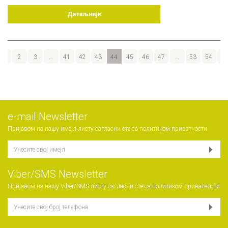
Детаљније
1
2
3
…
41
42
43
44
45
46
47
…
53
54
55
е-mail Newsletter
Пријавом на нашу имејл листу сагласни сте са
политиком приватности
Viber/SMS Newsletter
Пријавом на нашу Viber/SMS листу сагласни сте са
политиком приватности