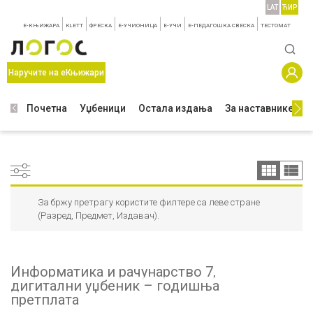
LAT
ЋИР
E-КЊИЖАРА
KLETT
ФРЕСКА
E-УЧИОНИЦА
E-УЧИ
Е-ПЕДАГОШКА СВЕСКА
TЕСТОМАТ
Наручите на еКњижари
Почетна
Уџбеници
Остала издања
За наставнике
З
За бржу претрагу користите филтере са леве стране
(Разред, Предмет, Издавач).
Информатика и рачунарство 7,
дигитални уџбеник – годишња
претплата