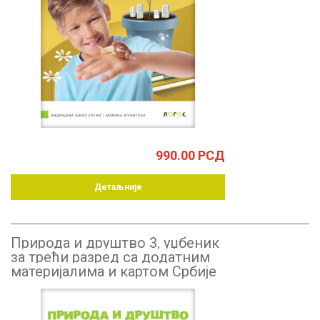
990.00
РСД
Детаљније
Природа и друштво 3, уџбеник
за трећи разред са додатним
материјалима и картом Србије