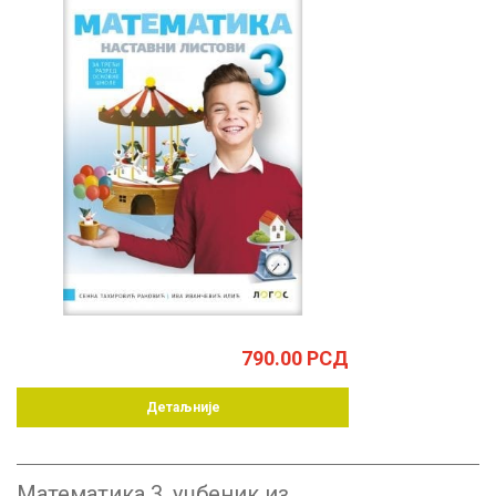
790.00
РСД
Детаљније
Математика 3, уџбеник из