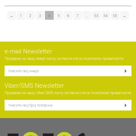
←
1
2
3
4
5
6
7
…
53
54
55
→
е-mail Newsletter
Пријавом на нашу имејл листу сагласни сте са
политиком приватности
Viber/SMS Newsletter
Пријавом на нашу Viber/SMS листу сагласни сте са
политиком приватности