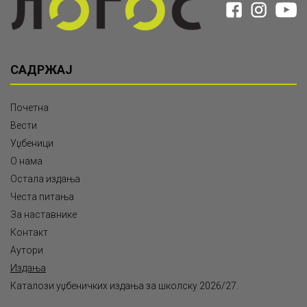
САДРЖАЈ
Почетна
Вести
Уџбеници
О нама
Остала издања
Честа питања
За наставнике
Контакт
Аутори
Издања
Каталози уџбеничких издања за школску 2026/27.