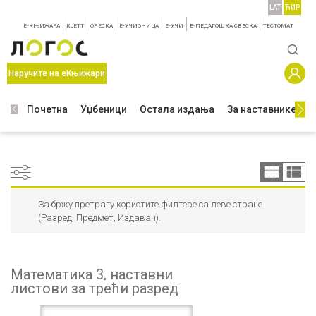
LAT
ЋИР
E-КЊИЖАРА
KLETT
ФРЕСКА
E-УЧИОНИЦА
E-УЧИ
Е-ПЕДАГОШКА СВЕСКА
TЕСТОМАТ
Наручите на еКњижари
Почетна
Уџбеници
Остала издања
За наставнике
З
За бржу претрагу користите филтере са леве стране
(Разред, Предмет, Издавач).
Математика 3, наставни
листови за трећи разред