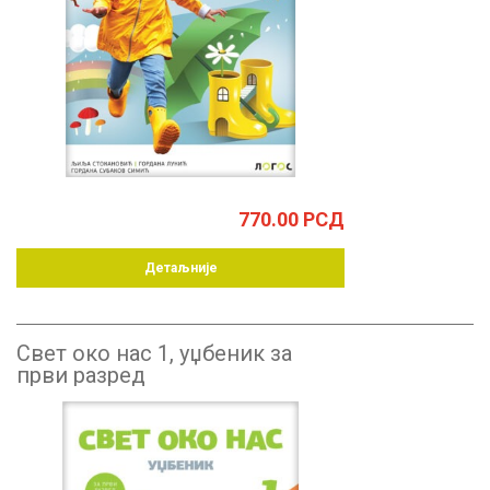
770.00
РСД
Детаљније
Свет око нас 1, уџбеник за
први разред