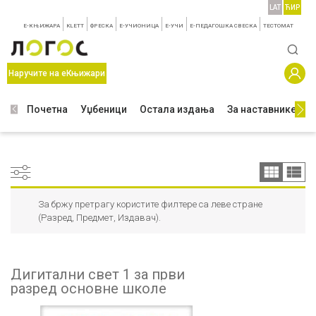
LAT
ЋИР
E-КЊИЖАРА
KLETT
ФРЕСКА
E-УЧИОНИЦА
E-УЧИ
Е-ПЕДАГОШКА СВЕСКА
TЕСТОМАТ
Наручите на еКњижари
Почетна
Уџбеници
Остала издања
За наставнике
З
За бржу претрагу користите филтере са леве стране
(Разред, Предмет, Издавач).
Дигитални свет 1 за први
разред основне школе