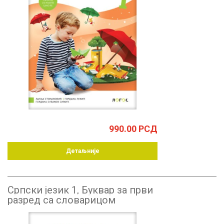
990.00
РСД
Детаљније
Српски језик 1, Буквар за први
разред са словарицом