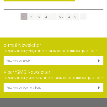
1
2
3
4
…
53
54
55
→
е-mail Newsletter
Пријавом на нашу имејл листу сагласни сте са
политиком приватности
Viber/SMS Newsletter
Пријавом на нашу Viber/SMS листу сагласни сте са
политиком приватности