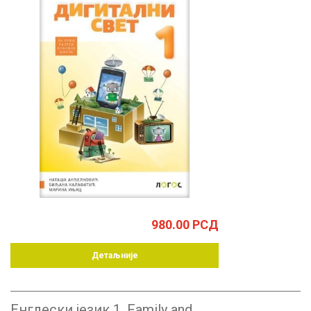
980.00
РСД
Детаљније
Енглески језик 1, Family and