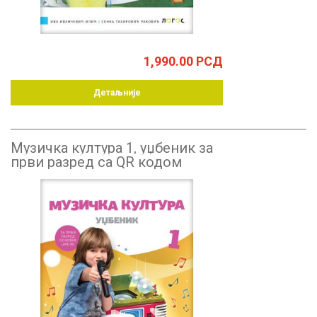
1,990.00
РСД
Детаљније
Музичка култура 1, уџбеник за
први разред са QR кодом