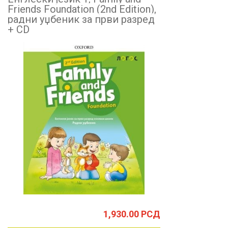
Friends Foundation (2nd Edition),
радни уџбеник за први разред
+ CD
1,930.00
РСД