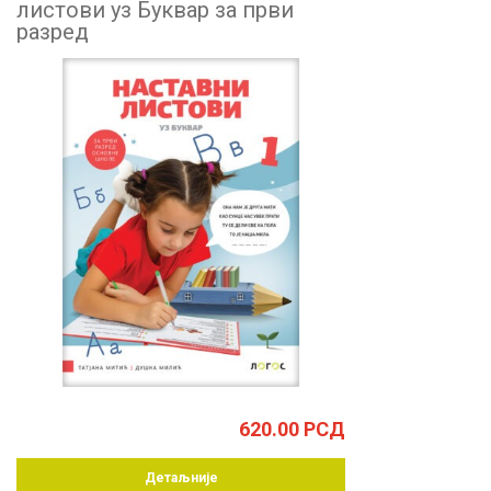
листови уз Буквар за први
разред
620.00
РСД
Детаљније