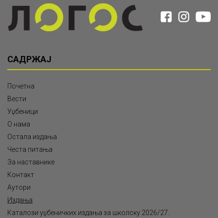
САДРЖАЈ
Почетна
Вести
Уџбеници
О нама
Остала издања
Честа питања
За наставнике
Контакт
Аутори
Издања
Каталози уџбеничких издања за школску 2026/27.