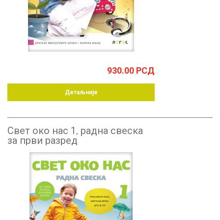
930.00
РСД
Детаљније
Свет око нас 1, радна свеска
за први разред