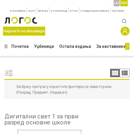
LAT
ЋИР
E-КЊИЖАРА
KLETT
ФРЕСКА
E-УЧИОНИЦА
E-УЧИ
Е-ПЕДАГОШКА СВЕСКА
TЕСТОМАТ
Наручите на еКњижари
Почетна
Уџбеници
Остала издања
За наставнике
З
За бржу претрагу користите филтере са леве стране
(Разред, Предмет, Издавач).
Дигитални свет 1 за први
разред основне школе