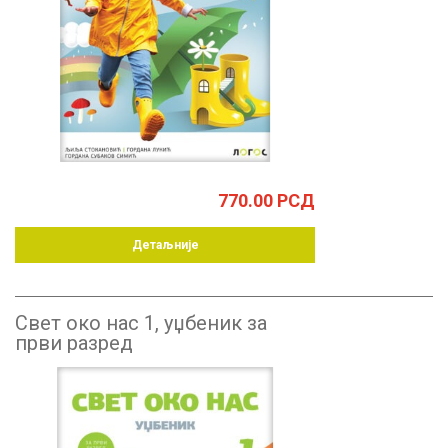
770.00
РСД
Детаљније
Свет око нас 1, уџбеник за
први разред