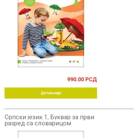
990.00
РСД
Детаљније
Српски језик 1, Буквар за први
разред са словарицом