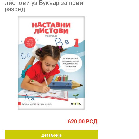
листови уз Буквар за први
разред
620.00
РСД
Детаљније