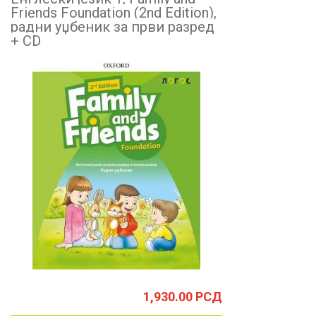
Friends Foundation (2nd Edition),
радни уџбеник за први разред
+ CD
1,930.00
РСД