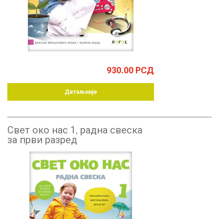
930.00
РСД
Детаљније
Свет око нас 1, радна свеска
за први разред