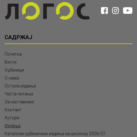
САДРЖАЈ
Почетна
Вести
Уџбеници
О нама
Остала издања
Честа питања
За наставнике
Контакт
Аутори
Издања
Каталози уџбеничких издања за школску 2026/27.