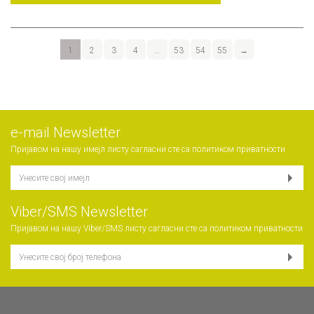
1
2
3
4
…
53
54
55
→
е-mail Newsletter
Пријавом на нашу имејл листу сагласни сте са
политиком приватности
Viber/SMS Newsletter
Пријавом на нашу Viber/SMS листу сагласни сте са
политиком приватности