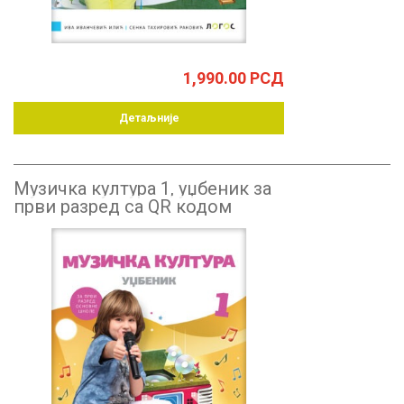
1,990.00
РСД
Детаљније
Музичка култура 1, уџбеник за
први разред са QR кодом