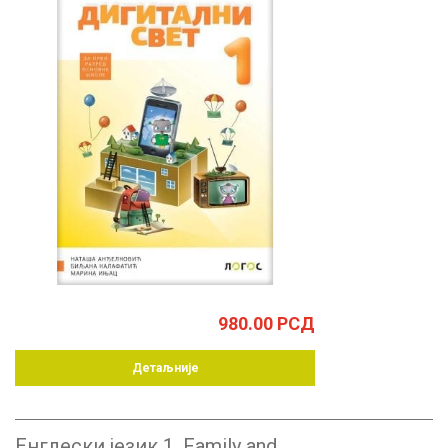
980.00
РСД
Детаљније
Енглески језик 1, Family and