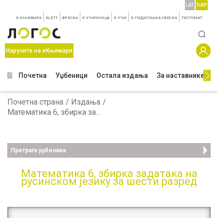
LAT
ЋИР
E-КЊИЖАРА
KLETT
ФРЕСКА
E-УЧИОНИЦА
E-УЧИ
Е-ПЕДАГОШКА СВЕСКА
TЕСТОМАТ
Наручите на еКњижари
Почетна
Уџбеници
Остала издања
За наставнике
З
Почетна страна
Издања
Математика 6, збирка задатака на русинском језику за шести разред
Претрага уџбеника
Математика 6, збирка задатака на
русинском језику за шести разред