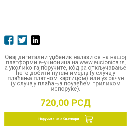
Овај дигитални уџбеник налази се на нашој
платформи е-учионица на www.eucionica.rs,
а уколико га поручите, кôд за откључавање
ћете добити путем имејла (у случају
плаћања платном картицом) или уз рачун
(у случају плаћања поузећем приликом
испоруке).
720,00
РСД
Наручите на еКњижари