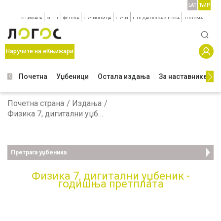
LAT
ЋИР
E-КЊИЖАРА
KLETT
ФРЕСКА
E-УЧИОНИЦА
E-УЧИ
Е-ПЕДАГОШКА СВЕСКА
TЕСТОМАТ
Наручите на еКњижари
Почетна
Уџбеници
Остала издања
За наставнике
З
Почетна страна
Издања
Физика 7, дигитални уџбеник - годишња претплата
Претрага уџбеника
Физика 7, дигитални уџбеник -
годишња претплата