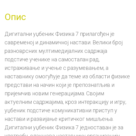
Опис
Дигитални уџбеник Физика 7 прилагођен је
савременој и динамичној настави. Велики број
разноврсних мултимедијалних садржаја
подстиче ученике на самосталан рад,
истраживање и учење с разумевањем, а
наставнику омогућује да теме из области физике
представи на начин који је препознатљив и
пријемчив новим генерацијама. Својим
актуелним садржајима, кроз интеракцију и игру,
уџбеник подстиче комуникативни приступ у
настави и развијање критичког мишљења.
Дигитални уџбеник Физика 7 једноставан је за
употребу, олакшава наставнику организацију