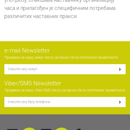
часа и прилагођен је специфичним потребама
различитих наставних пракси.
е-mail Newsletter
Пријавом на нашу имејл листу сагласни сте са
политиком приватности
Viber/SMS Newsletter
Пријавом на нашу Viber/SMS листу сагласни сте са
политиком приватности