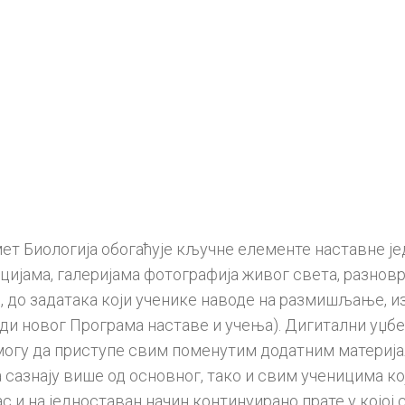
 Биологија обогаћује кључне елементе наставне ј
ијама, галеријама фотографија живог света, разновр
до задатака који ученике наводе на размишљање, и
ходи новог Програма наставе и учења). Дигитални уџ
могу да приступе свим поменутим додатним материја
сазнају више од основног, тако и свим ученицима кој
с и на једноставан начин континуирано прате у којој 