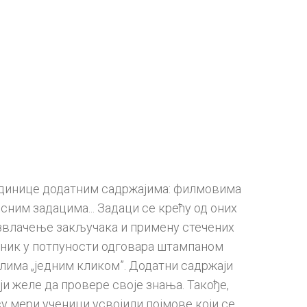
единице додатним садржајима: филмовима
сним задацима... Задаци се крећу од оних
звлачење закључака и примену стечених
беник у потпуности одговара штампаном
лима „једним кликом”. Додатни садржаји
и желе да провере своје знања. Такође,
су мери ученици усвојили појмове који се