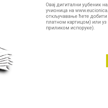
Овај дигитални уџбеник на
учионица на www.eucionica.
откључавање ћете добити п
платном картицом) или уз 
приликом испоруке).