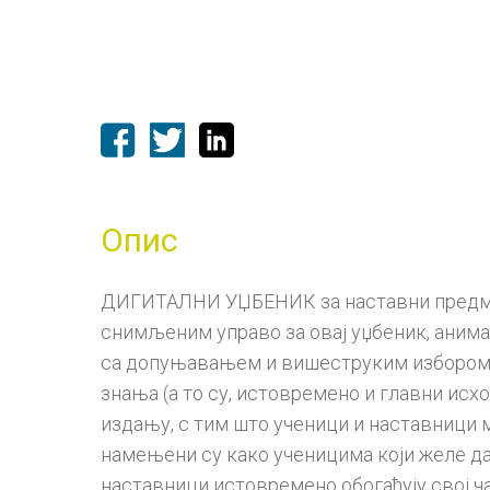
Опис
ДИГИТАЛНИ УЏБЕНИК за наставни предмет
снимљеним управо за овај уџбеник, анимац
са допуњавањем и вишеструким избором, 
знања (а то су, истовремено и главни ис
издању, с тим што ученици и наставници 
намењени су како ученицима који желе да 
наставници истовремено обогаћују свој ча