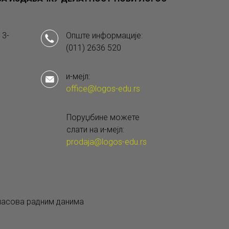
 3-
Опште информације:
(011) 2636 520
и-мејл:
office@logos-edu.rs
Поруџбине можете
слати на и-мејл:
prodaja@logos-edu.rs
 часова радним данима