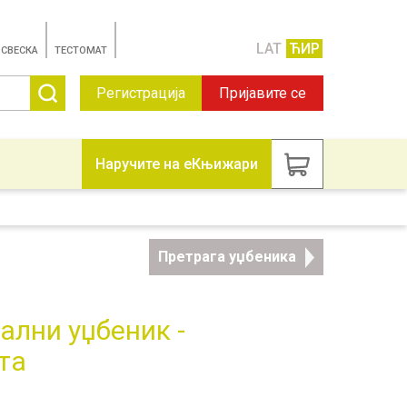
LAT
ЋИР
 СВЕСКА
TЕСТОМАТ
Регистрација
Пријавите се
Наручите на еКњижари
Претрага уџбеника
тални уџбеник -
та