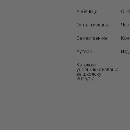
Уџбеници
О н
Остала издања
Чес
За наставнике
Кон
Аутори
Изд
Каталози
уџбеничких издања
за школску
2026/27.