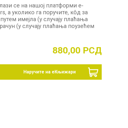
лази се на нашој платформи е-
rs, а уколико га поручите, кôд за
утем имејла (у случају плаћања
рачун (у случају плаћања поузећем
880,00
РСД
Наручите на еКњижари