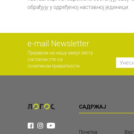
обрађују у одређеној наставној јединици.
е-mail Newsletter
Пријавом на нашу имејл листу
сагласни сте са
политиком приватности
САДРЖАЈ
Почетна
Вес