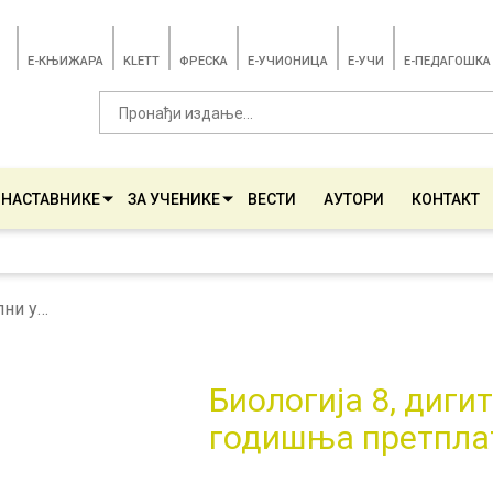
E-КЊИЖАРА
KLETT
ФРЕСКА
E-УЧИОНИЦА
E-УЧИ
Е-ПЕДАГОШКА
 НАСТАВНИКЕ
ЗА УЧЕНИКЕ
ВЕСТИ
АУТОРИ
КОНТАКТ
Биологија 8, дигитални уџбеник - годишња претплата
Биологија 8, диги
годишња претпла