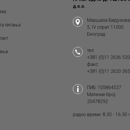
д.о.о.
ама
Маршала Бирјузова
та питања
5, IV спрат 11000
Београд
такт
тел.
ања
+381 (0)11 2636 520
факс
+381 (0)11 2620 365
ПИБ: 105864527
Матични број:
20478292
радно време: 8.30 - 16.30