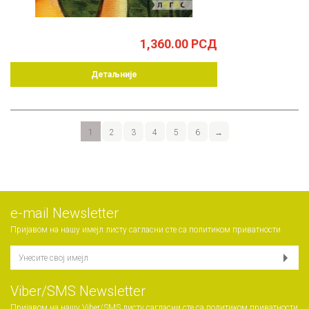
1,360.00
РСД
Детаљније
1
2
3
4
5
6
→
е-mail Newsletter
Пријавом на нашу имејл листу сагласни сте са
политиком приватности
Viber/SMS Newsletter
Пријавом на нашу Viber/SMS листу сагласни сте са
политиком приватности