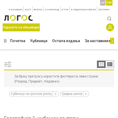
LAT
ЋИР
E-КЊИЖАРА
KLETT
ФРЕСКА
E-УЧИОНИЦА
E-УЧИ
Е-ПЕДАГОШКА СВЕСКА
TЕСТОМАТ
Наручите на еКњижари
Почетна
Уџбеници
Остала издања
За наставнике
З
За бржу претрагу користите филтере са леве стране
(Разред, Предмет, Издавач).
Уџбеници на српском језику
Средња школа