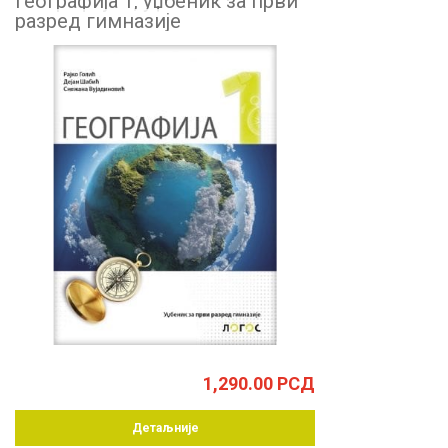
Географија 1, уџбеник за први
разред гимназије
1,290.00
РСД
Детаљније