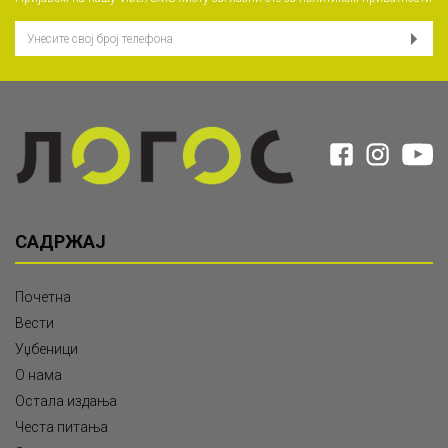
САДРЖАЈ
Почетна
Вести
Уџбеници
О нама
Остала издања
Честа питања