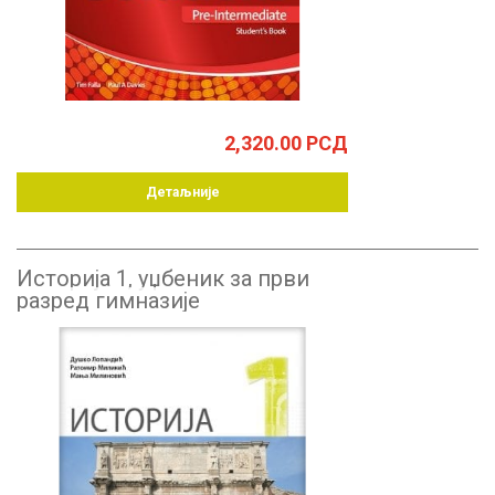
2,320.00
РСД
Детаљније
Историја 1, уџбеник за први
разред гимназије