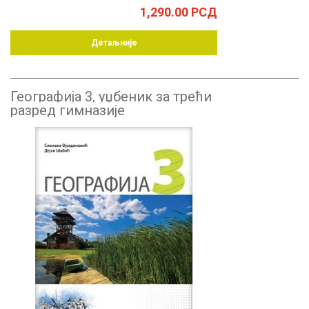
1,290.00
РСД
Детаљније
Географија 3, уџбеник за трећи
разред гимназије