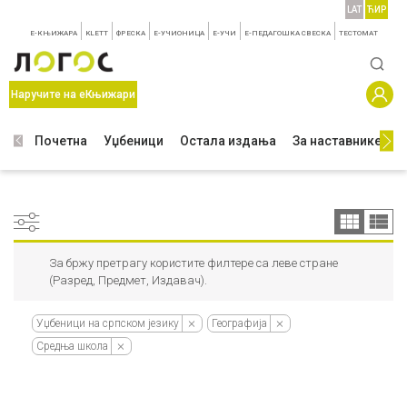
LAT
ЋИР
E-КЊИЖАРА
KLETT
ФРЕСКА
E-УЧИОНИЦА
E-УЧИ
Е-ПЕДАГОШКА СВЕСКА
TЕСТОМАТ
Наручите на еКњижари
Почетна
Уџбеници
Остала издања
За наставнике
З
За бржу претрагу користите филтере са леве стране
(Разред, Предмет, Издавач).
Уџбеници на српском језику
Географија
Средња школа