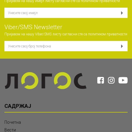
Пријавом на нашу имејл листу сагласни сте са
политиком приватности
Viber/SMS Newsletter
Пријавом на нашу Viber/SMS листу сагласни сте са
политиком приватности
САДРЖАЈ
Почетна
Вести