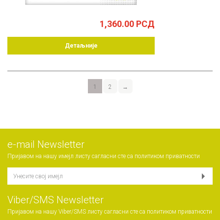
1,360.00
РСД
Детаљније
1
2
→
е-mail Newsletter
Пријавом на нашу имејл листу сагласни сте са
политиком приватности
Viber/SMS Newsletter
Пријавом на нашу Viber/SMS листу сагласни сте са
политиком приватности