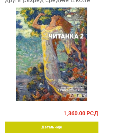
други разред средње школе
1,360.00
РСД
Детаљније