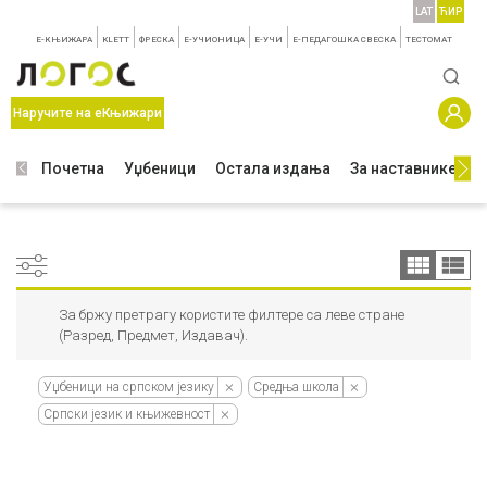
LAT
ЋИР
E-КЊИЖАРА
KLETT
ФРЕСКА
E-УЧИОНИЦА
E-УЧИ
Е-ПЕДАГОШКА СВЕСКА
TЕСТОМАТ
Наручите на еКњижари
Почетна
Уџбеници
Остала издања
За наставнике
З
За бржу претрагу користите филтере са леве стране
(Разред, Предмет, Издавач).
Уџбеници на српском језику
Средња школа
Српски језик и књижевност