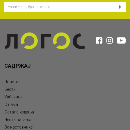
САДРЖАЈ
Почетна
Вести
Уџбеници
О нама
Остала издања
Честа питања
За наставнике