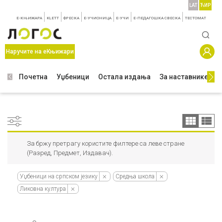
LAT
ЋИР
E-КЊИЖАРА
KLETT
ФРЕСКА
E-УЧИОНИЦА
E-УЧИ
Е-ПЕДАГОШКА СВЕСКА
TЕСТОМАТ
Наручите на еКњижари
Почетна
Уџбеници
Остала издања
За наставнике
З
За бржу претрагу користите филтере са леве стране
(Разред, Предмет, Издавач).
Уџбеници на српском језику
Средња школа
Ликовна култура