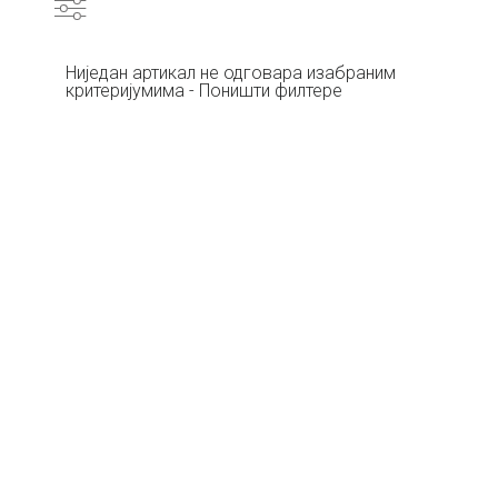
Ниједан артикал не одговара изабраним
критеријумима - Поништи филтере