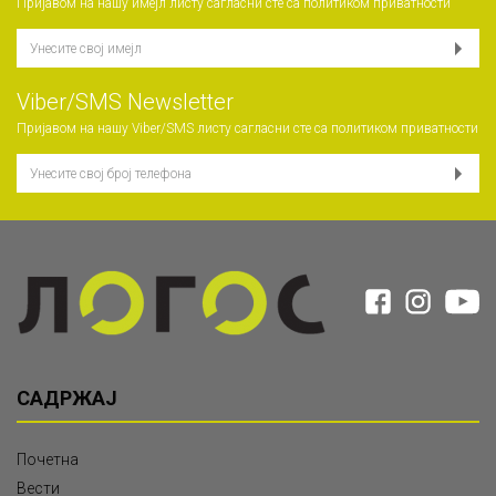
Пријавом на нашу имејл листу сагласни сте са
политиком приватности
Viber/SMS Newsletter
Пријавом на нашу Viber/SMS листу сагласни сте са
политиком приватности
САДРЖАЈ
Почетна
Вести