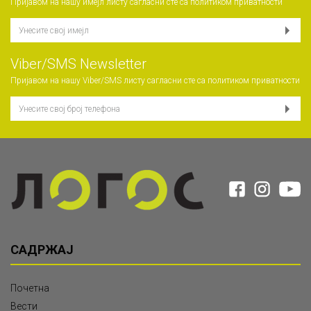
Пријавом на нашу имејл листу сагласни сте са
политиком приватности
Viber/SMS Newsletter
Пријавом на нашу Viber/SMS листу сагласни сте са
политиком приватности
САДРЖАЈ
Почетна
Вести