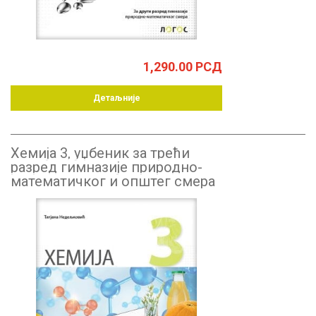
1,290.00
РСД
Детаљније
Хемија 3, уџбеник за трећи
разред гимназије природно-
математичког и општег смера