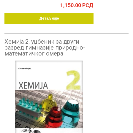
1,150.00
РСД
Детаљније
Хемија 2, уџбеник за други
разред гимназије природно-
математичког смера