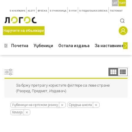
LAT
ЋИР
E-КЊИЖАРА
KLETT
ФРЕСКА
E-УЧИОНИЦА
E-УЧИ
Е-ПЕДАГОШКА СВЕСКА
TЕСТОМАТ
Наручите на еКњижари
Почетна
Уџбеници
Остала издања
За наставнике
З
За бржу претрагу користите филтере са леве стране
(Разред, Предмет, Издавач).
Уџбеници на српском језику
Средња школа
Хемија