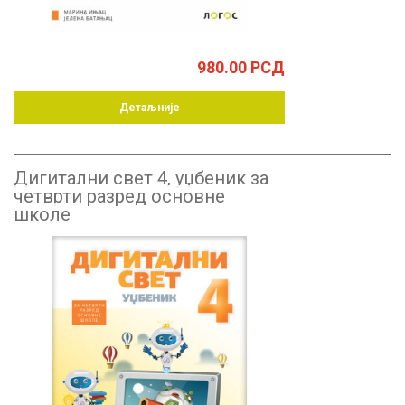
980.00
РСД
Детаљније
Дигитални свет 4, уџбеник за
четврти разред основне
школе