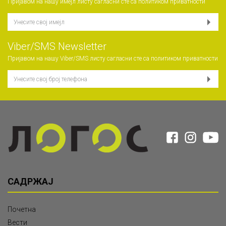
Пријавом на нашу имејл листу сагласни сте са
политиком приватности
Viber/SMS Newsletter
Пријавом на нашу Viber/SMS листу сагласни сте са
политиком приватности
САДРЖАЈ
Почетна
Вести