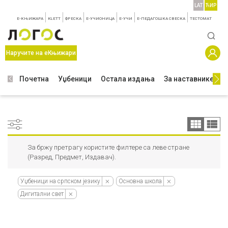
LAT
ЋИР
E-КЊИЖАРА
KLETT
ФРЕСКА
E-УЧИОНИЦА
E-УЧИ
Е-ПЕДАГОШКА СВЕСКА
TЕСТОМАТ
Наручите на еКњижари
Почетна
Уџбеници
Остала издања
За наставнике
З
За бржу претрагу користите филтере са леве стране
(Разред, Предмет, Издавач).
Уџбеници на српском језику
Основна школа
Дигитални свет