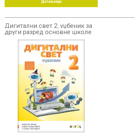
Детаљније
Дигитални свет 2, уџбеник за
други разред основне школе