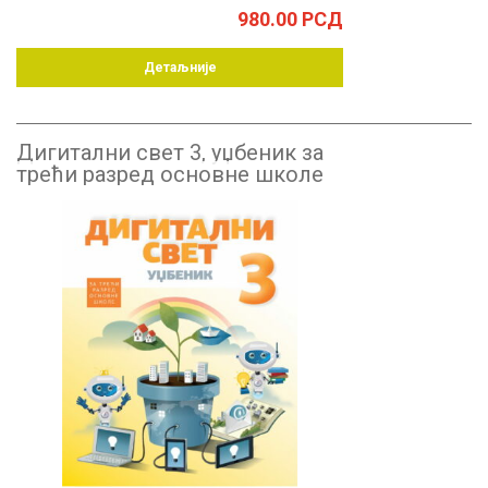
980.00
РСД
Детаљније
Дигитални свет 3, уџбеник за
трећи разред основне школе