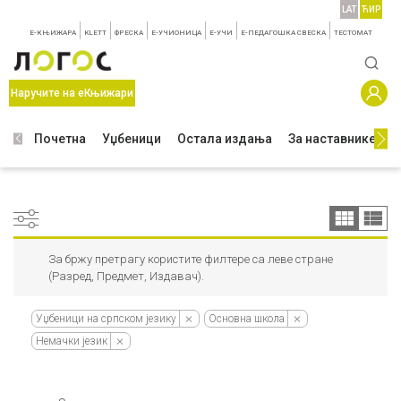
LAT
ЋИР
E-КЊИЖАРА
KLETT
ФРЕСКА
E-УЧИОНИЦА
E-УЧИ
Е-ПЕДАГОШКА СВЕСКА
TЕСТОМАТ
Наручите на еКњижари
Почетна
Уџбеници
Остала издања
За наставнике
З
За бржу претрагу користите филтере са леве стране
(Разред, Предмет, Издавач).
Уџбеници на српском језику
Основна школа
Немачки језик