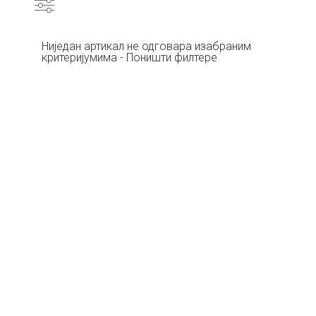
Ниједан артикал не одговара изабраним
критеријумима - Поништи филтере