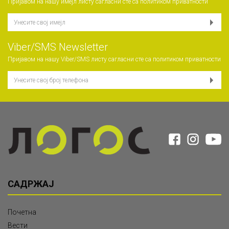
Пријавом на нашу имејл листу сагласни сте са
политиком приватности
Viber/SMS Newsletter
Пријавом на нашу Viber/SMS листу сагласни сте са
политиком приватности
САДРЖАЈ
Почетна
Вести