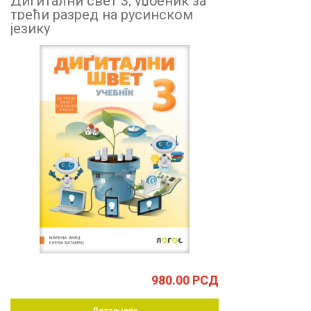
Дигитални свет 3, уџбеник за
трећи разред на русинском
језику
980.00
РСД