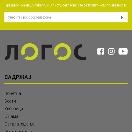
Пријавом на нашу Viber/SMS листу сагласни сте са
политиком приватности
САДРЖАЈ
Почетна
Вести
Уџбеници
О нама
Остала издања
Честа питања