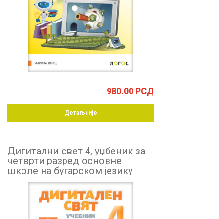
980.00
РСД
Детаљније
Дигитални свет 4, уџбеник за
четврти разред основне
школе на бугарском језику