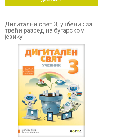
Детаљније
Дигитални свет 3, уџбеник за
трећи разред на бугарском
језику