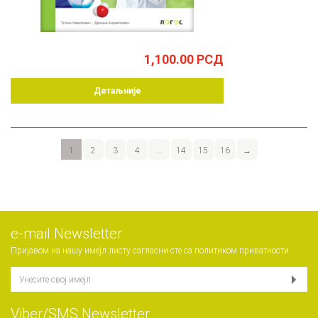
1,100.00
РСД
Детаљније
1
2
3
4
…
14
15
16
→
е-mail Newsletter
Пријавом на нашу имејл листу сагласни сте са
политиком приватности
Viber/SMS Newsletter