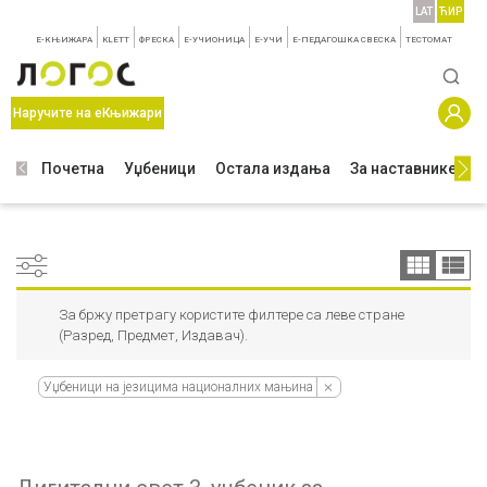
LAT
ЋИР
E-КЊИЖАРА
KLETT
ФРЕСКА
E-УЧИОНИЦА
E-УЧИ
Е-ПЕДАГОШКА СВЕСКА
TЕСТОМАТ
Наручите на еКњижари
Почетна
Уџбеници
Остала издања
За наставнике
З
За бржу претрагу користите филтере са леве стране
(Разред, Предмет, Издавач).
Уџбеници на језицима националних мањина