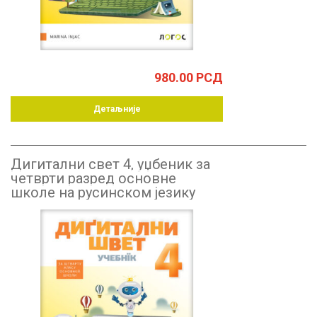
980.00
РСД
Детаљније
Дигитални свет 4, уџбеник за
четврти разред основне
школе на русинском језику