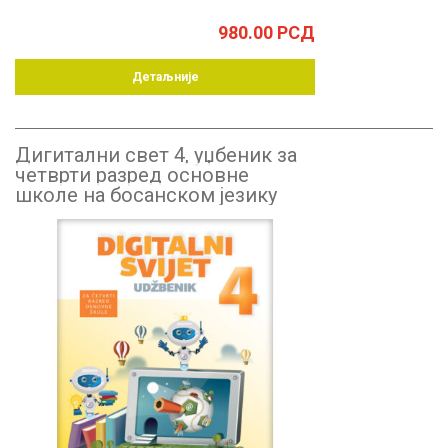
980.00
РСД
Детаљније
Дигитални свет 4, уџбеник за
четврти разред основне
школе на босанском језику