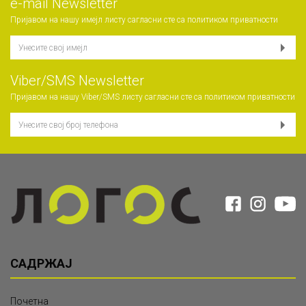
е-mail Newsletter
Пријавом на нашу имејл листу сагласни сте са
политиком приватности
Viber/SMS Newsletter
Пријавом на нашу Viber/SMS листу сагласни сте са
политиком приватности
САДРЖАЈ
Почетна