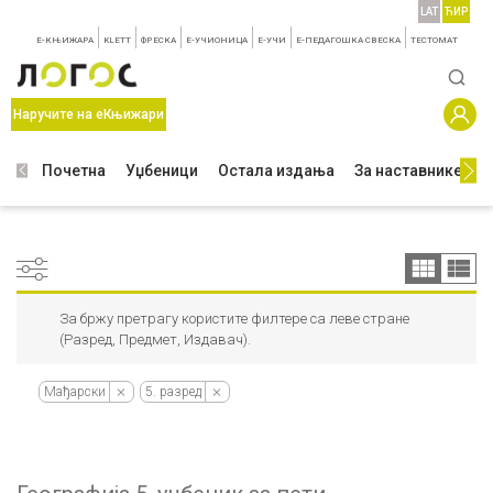
LAT
ЋИР
E-КЊИЖАРА
KLETT
ФРЕСКА
E-УЧИОНИЦА
E-УЧИ
Е-ПЕДАГОШКА СВЕСКА
TЕСТОМАТ
Наручите на еКњижари
Почетна
Уџбеници
Остала издања
За наставнике
З
За бржу претрагу користите филтере са леве стране
(Разред, Предмет, Издавач).
Мађарски
5. разред