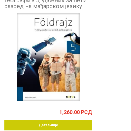
Географија 5, уџбеник за пети
разред на мађарском језику
1,260.00
РСД
Детаљније