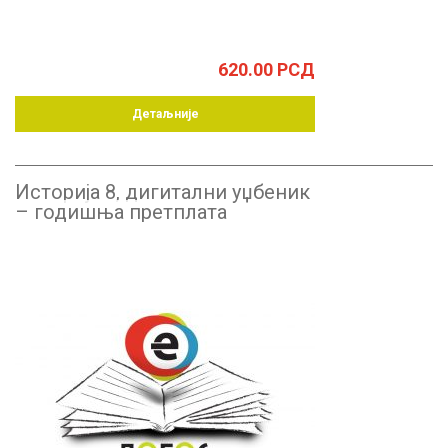
620.00
РСД
Детаљније
Историја 8, дигитални уџбеник
– годишња претплата