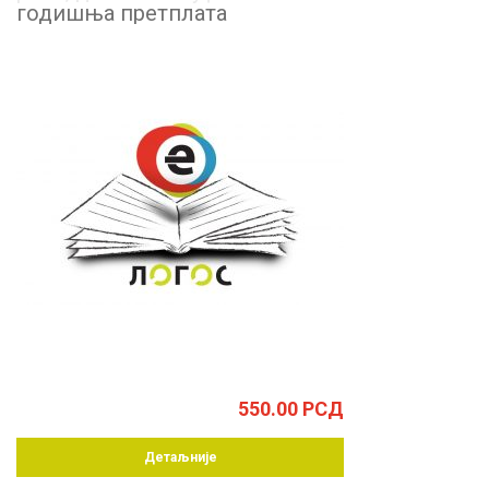
годишња претплата
550.00
РСД
Детаљније