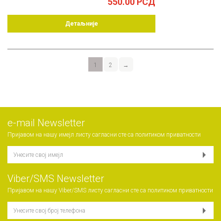
550.00
РСД
Детаљније
1
2
→
е-mail Newsletter
Пријавом на нашу имејл листу сагласни сте са
политиком приватности
Viber/SMS Newsletter
Пријавом на нашу Viber/SMS листу сагласни сте са
политиком приватности