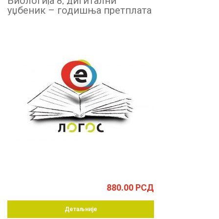
Биологија 8, дигитални
уџбеник – годишња претплата
880.00
РСД
Детаљније