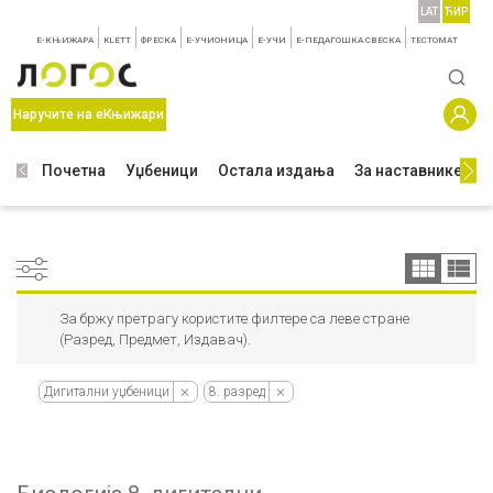
LAT
ЋИР
E-КЊИЖАРА
KLETT
ФРЕСКА
E-УЧИОНИЦА
E-УЧИ
Е-ПЕДАГОШКА СВЕСКА
TЕСТОМАТ
Наручите на еКњижари
Почетна
Уџбеници
Остала издања
За наставнике
З
За бржу претрагу користите филтере са леве стране
(Разред, Предмет, Издавач).
Дигитални уџбеници
8. разред