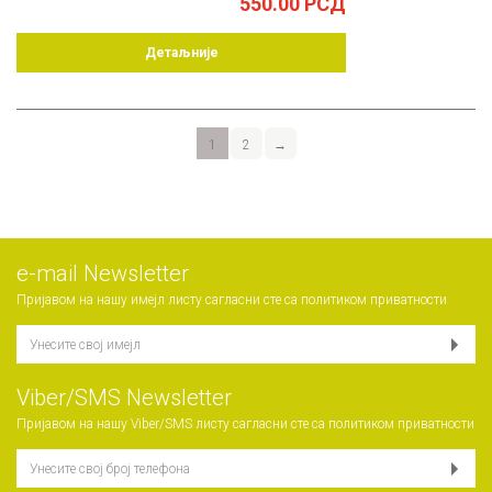
550.00
РСД
Детаљније
1
2
→
е-mail Newsletter
Пријавом на нашу имејл листу сагласни сте са
политиком приватности
Viber/SMS Newsletter
Пријавом на нашу Viber/SMS листу сагласни сте са
политиком приватности