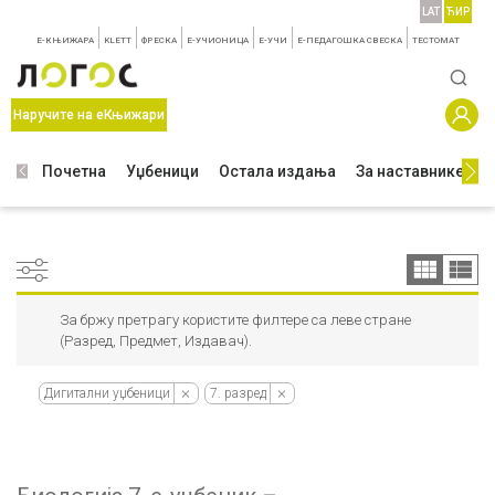
LAT
ЋИР
E-КЊИЖАРА
KLETT
ФРЕСКА
E-УЧИОНИЦА
E-УЧИ
Е-ПЕДАГОШКА СВЕСКА
TЕСТОМАТ
Наручите на еКњижари
Почетна
Уџбеници
Остала издања
За наставнике
З
За бржу претрагу користите филтере са леве стране
(Разред, Предмет, Издавач).
Дигитални уџбеници
7. разред