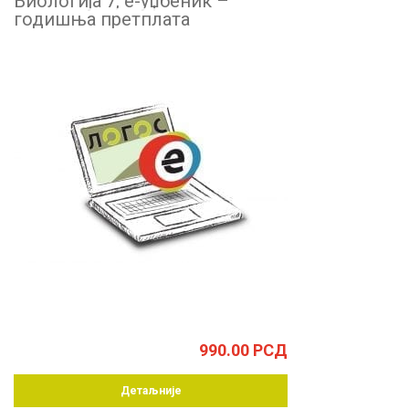
Биологија 7, е-уџбеник –
годишња претплата
990.00
РСД
Детаљније