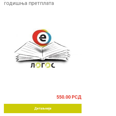
годишња претплата
550.00
РСД
Детаљније