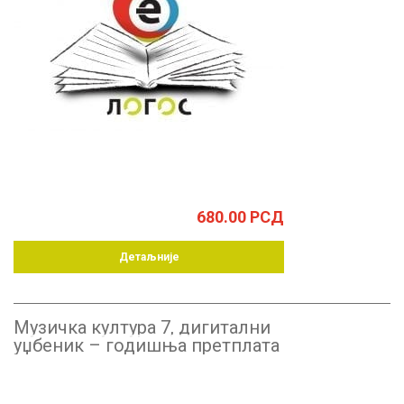
680.00
РСД
Детаљније
Музичка култура 7, дигитални
уџбеник – годишња претплата