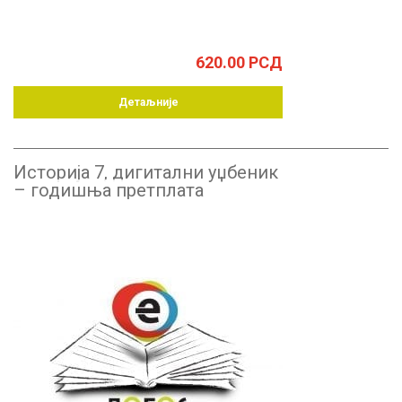
620.00
РСД
Детаљније
Историја 7, дигитални уџбеник
– годишња претплата