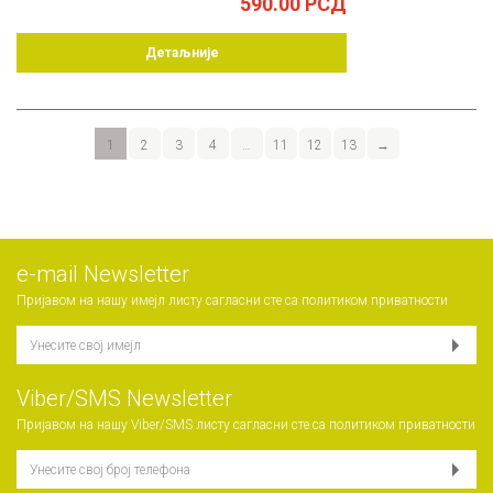
590.00
РСД
Детаљније
1
2
3
4
…
11
12
13
→
е-mail Newsletter
Пријавом на нашу имејл листу сагласни сте са
политиком приватности
Viber/SMS Newsletter
Пријавом на нашу Viber/SMS листу сагласни сте са
политиком приватности