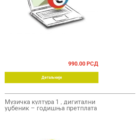
990.00
РСД
Детаљније
Музичка култура 1 , дигитални
уџбеник – годишња претплата