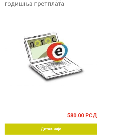
годишња претплата
580.00
РСД
Детаљније