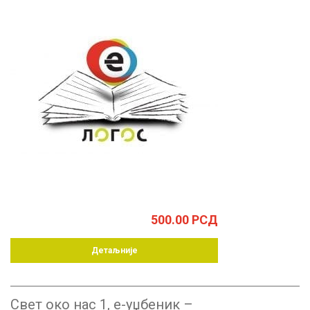
500.00
РСД
Детаљније
Свет око нас 1, е-уџбеник –