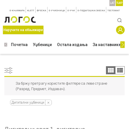
LAT
ЋИР
E-КЊИЖАРА
KLETT
ФРЕСКА
E-УЧИОНИЦА
E-УЧИ
Е-ПЕДАГОШКА СВЕСКА
TЕСТОМАТ
Наручите на еКњижари
Почетна
Уџбеници
Остала издања
За наставнике
З
За бржу претрагу користите филтере са леве стране
(Разред, Предмет, Издавач).
Дигитални уџбеници