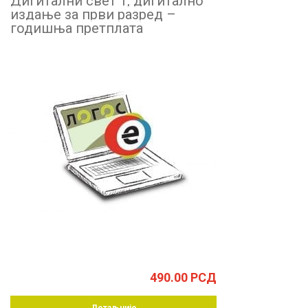
Дигитални свет 1, дигитално
издање за први разред –
годишња претплата
490.00
РСД