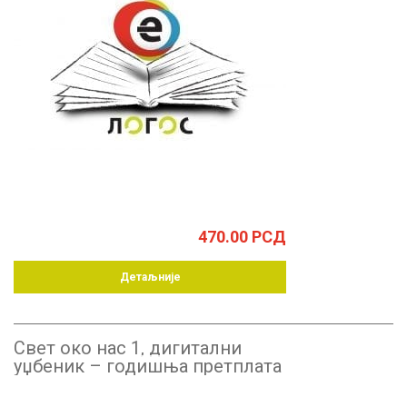
470.00
РСД
Детаљније
Свет око нас 1, дигитални
уџбеник – годишња претплата