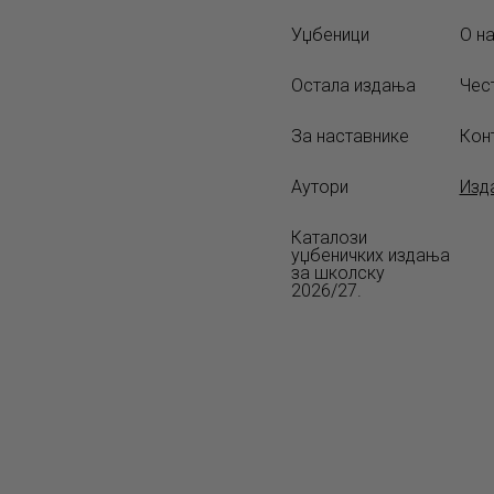
Уџбеници
О н
Остала издања
Чес
За наставнике
Кон
Аутори
Изд
Каталози
уџбеничких издања
за школску
2026/27.