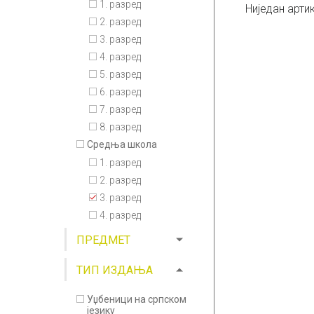
1. разред
Ниједан арти
2. разред
3. разред
4. разред
5. разред
6. разред
7. разред
8. разред
Средња школа
1. разред
2. разред
3. разред
4. разред
ПРЕДМЕТ
ТИП ИЗДАЊА
Уџбеници на српском
језику