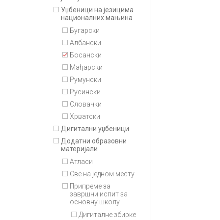
Уџбеници на језицима
националних мањина
Бугарски
Албански
Босански
Мађарски
Румунски
Русински
Словачки
Хрватски
Дигитални уџбеници
Додатни образовни
материјали
Атласи
Све на једном месту
Припремe за
завршни испит за
основну школу
Дигиталне збирке