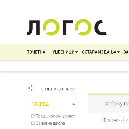
ПОЧЕТНА
УЏБЕНИЦИ
ОСТАЛА ИЗДАЊА
ЗА
Поништи филтере
За бржу п
РАЗРЕД
Предшколски узраст
Босански
Основна школа