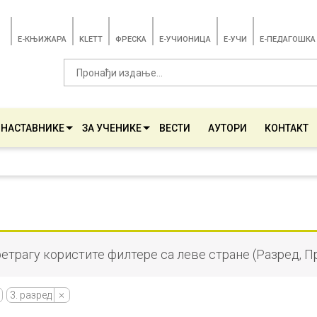
E-КЊИЖАРА
KLETT
ФРЕСКА
E-УЧИОНИЦА
E-УЧИ
Е-ПЕДАГОШКА
 НАСТАВНИКЕ
ЗА УЧЕНИКЕ
ВЕСТИ
АУТОРИ
КОНТАКТ
ретрагу користите филтере са леве стране (Разред, П
3. разред