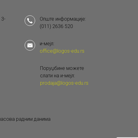
 3-
Опште информације:
(011) 2636 520
и-мејл:
office@logos-edu.rs
Поруџбине можете
слати на и-мејл:
prodaja@logos-edu.rs
 часова радним данима