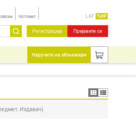
LAT
ЋИР
 СВЕСКА
TЕСТОМАТ
Регистрација
Пријавите се
Наручите на еКњижари
редмет, Издавач).