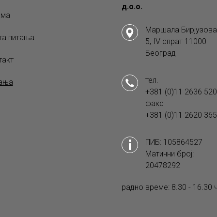
д.о.о.
ама
Маршала Бирјузова
та питања
5, IV спрат 11000
Београд
такт
тел.
ања
+381 (0)11 2636 520
факс
+381 (0)11 2620 365
ПИБ: 105864527
Матични број:
20478292
радно време: 8.30 - 16.30