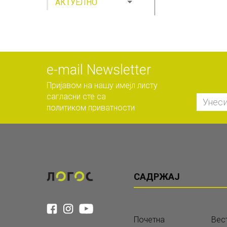
АКТУЕЛНО
е-mail Newsletter
Пријавом на нашу имејл листу
сагласни сте са
политиком приватности
САДРЖАЈ
Почетна
Вес