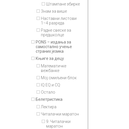
Штампане збирке
Знам за више
Наставни листови
1–4 разреда
Радне свеске за
предшколце
PONS – издања за
самостално учење
страних језика
Књиге за децу
Математичке
вежбанке
Мој омиљени блок
IQ EQ и CQ
Остало
Белетристика
Лектира
Читалачки маратон
9. Читалачки
маратон