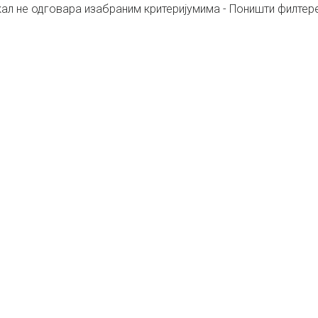
кал не одговара изабраним критеријумима - Поништи филтер