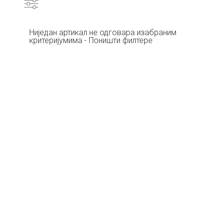
Ниједан артикал не одговара изабраним
критеријумима - Поништи филтере