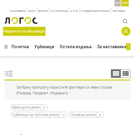
LAT
ЋИР
E-КЊИЖАРА
KLETT
ФРЕСКА
E-УЧИОНИЦА
E-УЧИ
Е-ПЕДАГОШКА СВЕСКА
TЕСТОМАТ
Наручите на еКњижари
Почетна
Уџбеници
Остала издања
За наставнике
З
За бржу претрагу користите филтере са леве стране
(Разред, Предмет, Издавач).
Француски језик
Уџбеници на српском језику
Основна школа