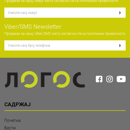
Пријавом на нашу имејл листу сагласни сте са
политиком приватности
Viber/SMS Newsletter
Пријавом на нашу Viber/SMS листу сагласни сте са
политиком приватности
САДРЖАЈ
Почетна
Вести