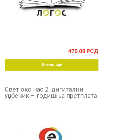
470.00
РСД
Детаљније
Свет око нас 2, дигитални
уџбеник – годишња претплата