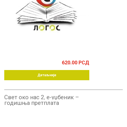
620.00
РСД
Детаљније
Свет око нас 2, е-уџбеник –
годишња претплата