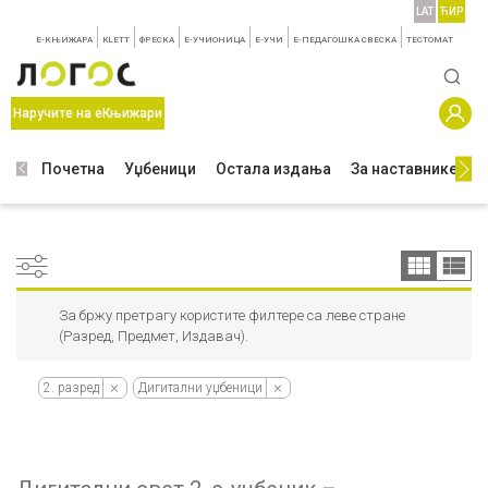
LAT
ЋИР
E-КЊИЖАРА
KLETT
ФРЕСКА
E-УЧИОНИЦА
E-УЧИ
Е-ПЕДАГОШКА СВЕСКА
TЕСТОМАТ
Наручите на еКњижари
Почетна
Уџбеници
Остала издања
За наставнике
З
За бржу претрагу користите филтере са леве стране
(Разред, Предмет, Издавач).
2. разред
Дигитални уџбеници