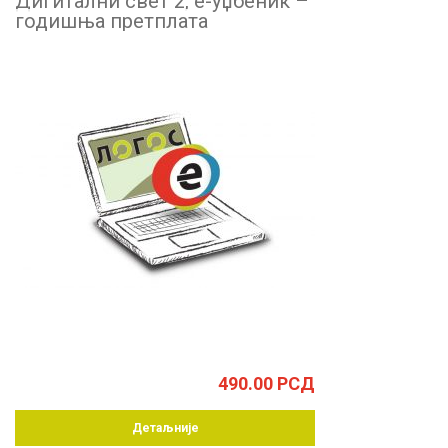
Дигитални свет 2, е-уџбеник –
годишња претплата
490.00
РСД
Детаљније