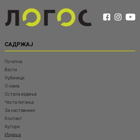
САДРЖАЈ
Почетна
Вести
Уџбеници
О нама
Остала издања
Честа питања
За наставнике
Контакт
Аутори
Издања