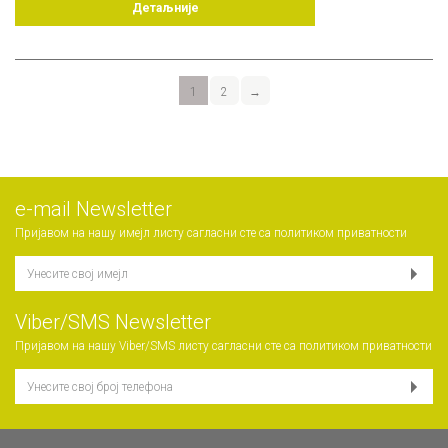
Детаљније
1
2
→
е-mail Newsletter
Пријавом на нашу имејл листу сагласни сте са
политиком приватности
Viber/SMS Newsletter
Пријавом на нашу Viber/SMS листу сагласни сте са
политиком приватности