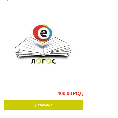
400.00
РСД
Детаљније