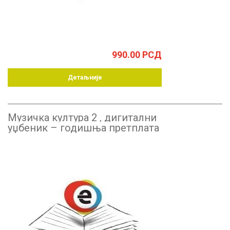
990.00
РСД
Детаљније
Музичка култура 2 , дигитални
уџбеник – годишња претплата